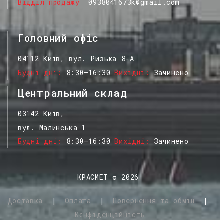
Відділ продажу
0938041673k@gmail.com
Головний офіс
04112 Київ, вул. Ризька 8-А
Будні дні
8:30–16:30
Вихідні
Зачинено
Центральний склад
03142 Київ,
вул. Малинська 1
Будні дні
8:30–16:30
Вихідні
Зачинено
КРАСМЕТ
©
2026
Доставка
|
Оплата
|
Повернення та обмін
|
Конфіденційність