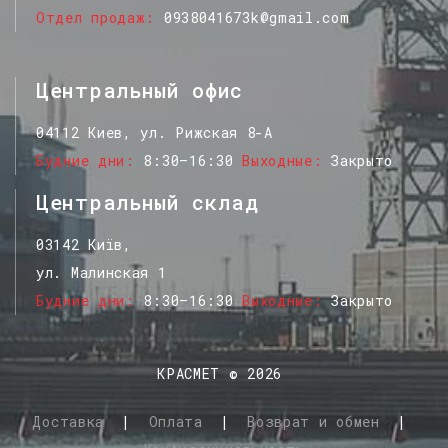
Отдел продаж
0938041673k@gmail.com
Центральный офис
04112 Киев, ул. Рижская 8-А
Будние дни
8:30–16:30
Выходные
Закрыто
Центральный склад
03142 Київ,
ул. Малинская 1
Будние дни
8:30–16:30
Выходные
Закрыто
КРАСМЕТ
©
2026
Доставка
|
Оплата
|
Возврат и обмен
|