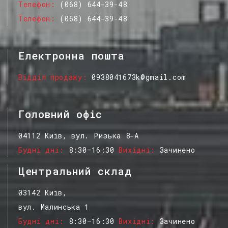
Телефон
(068) 644-39-48
Телефон
(068) 644-39-48
Електронна пошта
Відділ продажу
0938041673k@gmail.com
Головний офіс
04112 Київ, вул. Ризька 8-А
Будні дні
8:30–16:30
Вихідні
Зачинено
Центральний склад
03142 Київ,
вул. Малинська 1
Будні дні
8:30–16:30
Вихідні
Зачинено