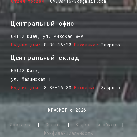
Отдел продаж
0938041673k@gmail.com
Центральный офис
04112 Киев, ул. Рижская 8-А
Будние дни
8:30–16:30
Выходные
Закрыто
Центральный склад
03142 Київ,
ул. Малинская 1
Будние дни
8:30–16:30
Выходные
Закрыто
КРАСМЕТ
©
2026
Доставка
|
Оплата
|
Возврат и обмен
|
Конфиденциальность