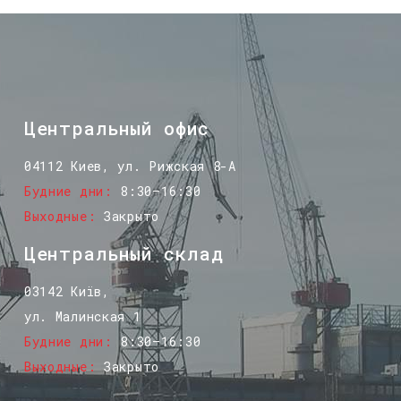
Центральный офис
04112 Киев, ул. Рижская 8-А
Будние дни
8:30–16:30
Выходные
Закрыто
Центральный склад
03142 Київ,
ул. Малинская 1
Будние дни
8:30–16:30
Выходные
Закрыто