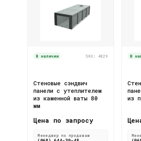
В наличии
SKU: 4829
В на
Стеновые сэндвич
Стен
панели с утеплителем
пане
из каменной ваты 80
из п
мм
Цена по запросу
Цен
Менеджер по продажам
Мен
(068) 644-39-48
(06