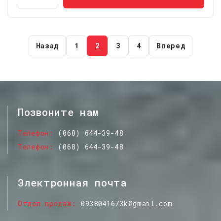
Назад
1
2
3
4
Вперед
Позвоните нам
Телефон
(068) 644-39-48
Телефон
(068) 644-39-48
Электронная почта
Отдел продаж
0938041673k@gmail.com