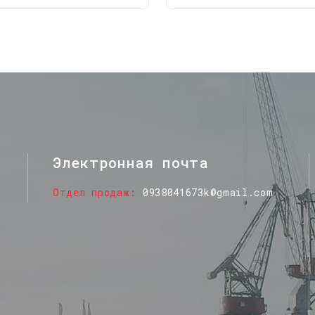
Электронная почта
Отдел продаж
0938041673k@gmail.com