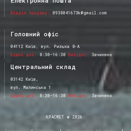
Електронна пошта
Відділ продажу
0938041673k@gmail.com
Головний офіс
04112 Київ, вул. Ризька 8-А
Будні дні
8:30–16:30
Вихідні
Зачинено
Центральний склад
03142 Київ,
вул. Малинська 1
Будні дні
8:30–16:30
Вихідні
Зачинено
КРАСМЕТ
©
2026
Доставка
|
Оплата
|
Повернення та обмін
|