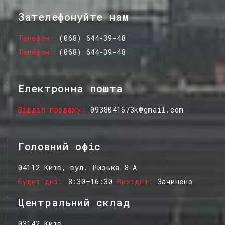
Зателефонуйте нам
Телефон
(068) 644-39-48
Телефон
(068) 644-39-48
Електронна пошта
Відділ продажу
0938041673k@gmail.com
Головний офіс
04112 Київ, вул. Ризька 8-А
Будні дні
8:30–16:30
Вихідні
Зачинено
Центральний склад
03142 Київ,