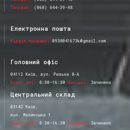
Телефон
(068) 644-39-48
Електронна пошта
Відділ продажу
0938041673k@gmail.com
Головний офіс
04112 Київ, вул. Ризька 8-А
Будні дні
8:30–16:30
Вихідні
Зачинено
Центральний склад
03142 Київ,
вул. Малинська 1
Будні дні
8:30–16:30
Вихідні
Зачинено