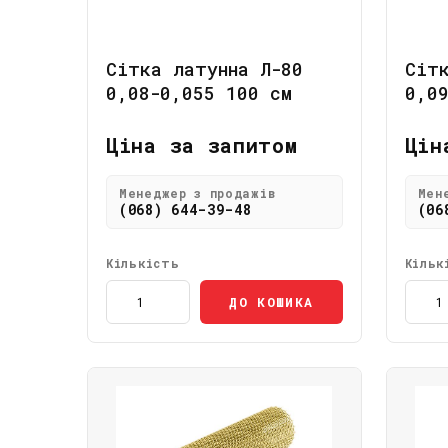
Сітка латунна Л-80
Сіт
0,08-0,055 100 см
0,0
Ціна за запитом
Цін
Менеджер з продажів
Мен
(068) 644-39-48
(06
Кількість
Кільк
ДО КОШИКА