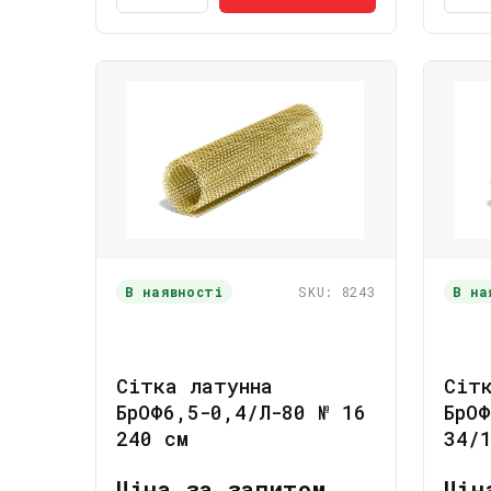
В наявності
SKU: 8243
В на
Сітка латунна
Сіт
БрОФ6,5-0,4/Л-80 № 16
БрОФ
240 см
34/
Ціна за запитом
Цін