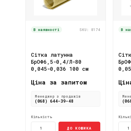
В наявності
SKU: 8174
В на
Сітка латунна
Сіт
БрОФ6,5-0,4/Л-80
БрОФ
0,045-0,036 100 см
0,0
Ціна за запитом
Цін
Менеджер з продажів
Мен
(068) 644-39-48
(06
Кількість
Кільк
ДО КОШИКА