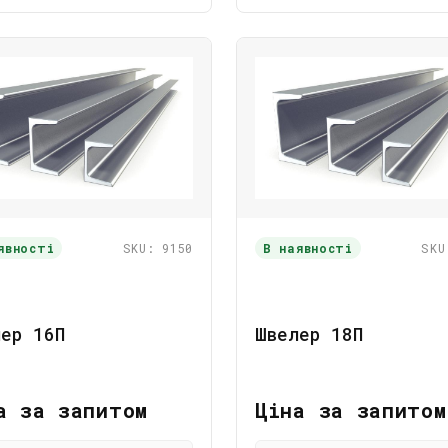
явності
SKU: 9150
В наявності
SKU
ер 16П
Швелер 18П
а за запитом
Ціна за запитом