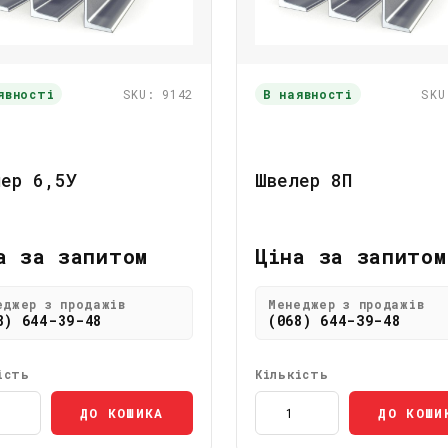
явності
SKU: 9142
В наявності
SKU
лер 6,5У
Швелер 8П
а за запитом
Ціна за запитом
еджер з продажів
Менеджер з продажів
8) 644-39-48
(068) 644-39-48
ість
Кількість
ДО КОШИКА
ДО КОШИ