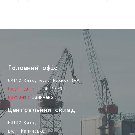
Головний офіс
04112 Київ, вул. Ризька 8-А
Будні дні
8:30–16:30
Вихідні
Зачинено
Центральний склад
03142 Київ,
вул. Малинська 1