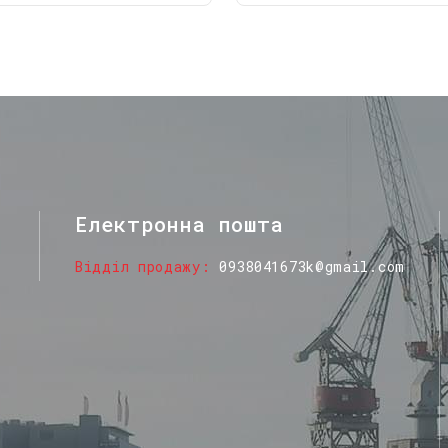
Електронна пошта
Відділ продажу
0938041673k@gmail.com