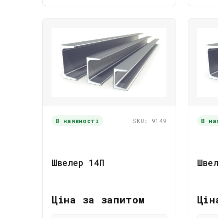
В наявності
SKU: 9149
В на
Швелер 14П
Швел
Ціна за запитом
Цін