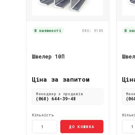
В наявності
SKU: 9145
В на
Швелер 10П
Шве
Ціна за запитом
Цін
Менеджер з продажів
Мен
(068) 644-39-48
(06
Кількість
Кільк
ДО КОШИКА