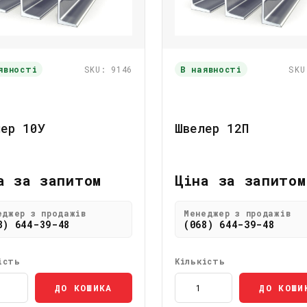
явності
SKU: 9146
В наявності
SKU
лер 10У
Швелер 12П
а за запитом
Ціна за запитом
еджер з продажів
Менеджер з продажів
8) 644-39-48
(068) 644-39-48
ість
Кількість
ДО КОШИКА
ДО КОШИ