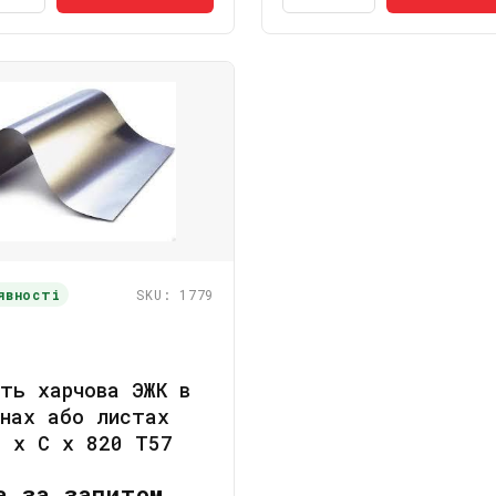
явності
SKU: 1779
ть харчова ЭЖК в
онах або листах
2 x C x 820 Т57
а за запитом