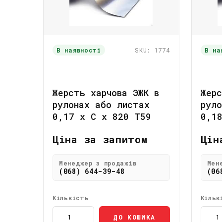
В наявності
SKU: 1774
В на
Жерсть харчова ЭЖК в
Жерс
рулонах або листах
рул
0,17 x C x 820 Т59
0,1
Ціна за запитом
Цін
Менеджер з продажів
Мен
(068) 644-39-48
(06
Кількість
Кільк
ДО КОШИКА