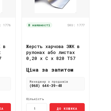
: 1776
В наявності
SKU: 1777
К в
Жерсть харчова ЭЖК в
х
рулонах або листах
7
0,20 x C x 820 Т57
Ціна за запитом
Менеджер з продажів
(068) 644-39-48
Кількість
КА
ДО КОШИКА