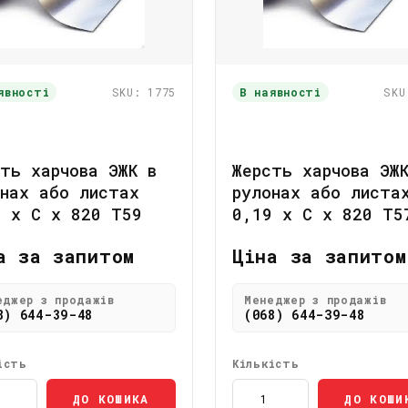
явності
SKU: 1775
В наявності
SKU
ть харчова ЭЖК в
Жерсть харчова ЭЖ
онах або листах
рулонах або листа
8 x C x 820 Т59
0,19 x C x 820 Т5
а за запитом
Ціна за запитом
еджер з продажів
Менеджер з продажів
8) 644-39-48
(068) 644-39-48
ість
Кількість
ДО КОШИКА
ДО КОШИ